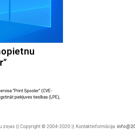
nopietnu
r”
ervisa “Print Spooler” (CVE-
stināt piekļuves tiesības (LPE),
u ziņas || Copyright © 2004-2020 || Kontaktinformācija:
info@20