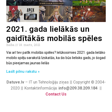
2021. gada lielākās un
gaidītākās mobilās spēles
Baiba
18. marts, 2021
Vai arī tev patīk mobilās spēles? Ielūkosimies 2021. gada lielāko
mobilo spēļu sarakstā Izskatās, ka šis būs lielisks gads, jo šogad
būs pieejamas jaunas lielās
Lasīt pilnu rakstu »
Datuve.lv
– IT un Tehnoloģiju ziņas || Copyright © 2004-
2020 || Kontaktinformācija:
info@209.38.209.184 ||
Contact Us