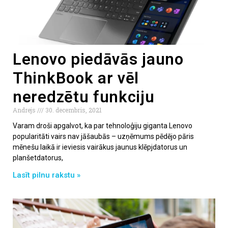
Lenovo piedāvās jauno
ThinkBook ar vēl
neredzētu funkciju
Andrejs
30. decembris, 2021
Varam droši apgalvot, ka par tehnoloģiju giganta Lenovo
popularitāti vairs nav jāšaubās – uzņēmums pēdējo pāris
mēnešu laikā ir ieviesis vairākus jaunus klēpjdatorus un
planšetdatorus,
Lasīt pilnu rakstu »