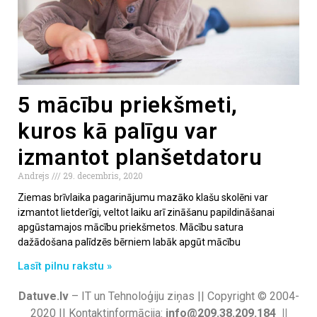
5 mācību priekšmeti,
kuros kā palīgu var
izmantot planšetdatoru
Andrejs
29. decembris, 2020
Ziemas brīvlaika pagarinājumu mazāko klašu skolēni var
izmantot lietderīgi, veltot laiku arī zināšanu papildināšanai
apgūstamajos mācību priekšmetos. Mācību satura
dažādošana palīdzēs bērniem labāk apgūt mācību
Lasīt pilnu rakstu »
Datuve.lv
– IT un Tehnoloģiju ziņas || Copyright © 2004-
2020 || Kontaktinformācija:
info@209.38.209.184 ||