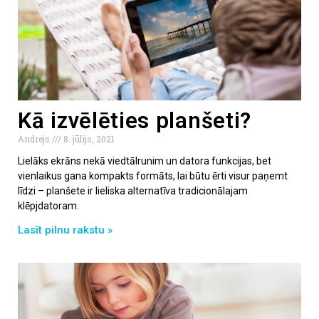
Kā izvēlēties planšeti?
Andrejs
8. jūlijs, 2021
Lielāks ekrāns nekā viedtālrunim un datora funkcijas, bet
vienlaikus gana kompakts formāts, lai būtu ērti visur paņemt
līdzi – planšete ir lieliska alternatīva tradicionālajam
klēpjdatoram.
Lasīt pilnu rakstu »