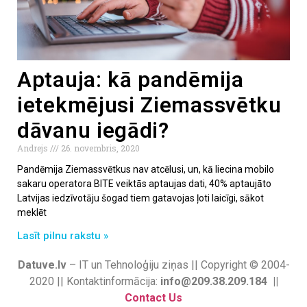
Aptauja: kā pandēmija
ietekmējusi Ziemassvētku
dāvanu iegādi?
Andrejs
26. novembris, 2020
Pandēmija Ziemassvētkus nav atcēlusi, un, kā liecina mobilo
sakaru operatora BITE veiktās aptaujas dati, 40% aptaujāto
Latvijas iedzīvotāju šogad tiem gatavojas ļoti laicīgi, sākot
meklēt
Lasīt pilnu rakstu »
Datuve.lv
– IT un Tehnoloģiju ziņas || Copyright © 2004-
2020 || Kontaktinformācija:
info@209.38.209.184 ||
Contact Us