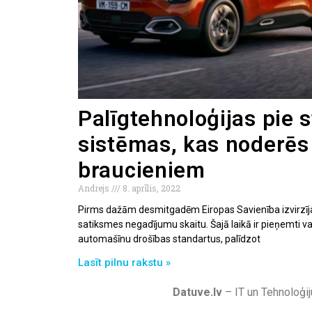
Palīgtehnoloģijas pie s
sistēmas, kas noderēs
braucieniem
Andrejs
8. aprīlis, 2022
Pirms dažām desmitgadēm Eiropas Savienība izvirzīja
satiksmes negadījumu skaitu. Šajā laikā ir pieņemti v
automašīnu drošības standartus, palīdzot
Lasīt pilnu rakstu »
Datuve.lv
– IT un Tehnoloģij