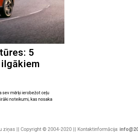
tūres: 5
 ilgākiem
 sev mērķi ierobežot ceļu
airāki noteikumi, kas nosaka
u ziņas || Copyright © 2004-2020 || Kontaktinformācija:
info@20