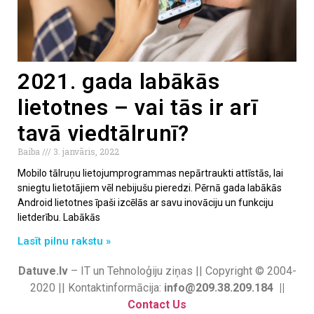
2021. gada labākās
lietotnes – vai tās ir arī
tavā viedtālrunī?
Baiba
3. janvāris, 2022
Mobilo tālruņu lietojumprogrammas nepārtraukti attīstās, lai
sniegtu lietotājiem vēl nebijušu pieredzi. Pērnā gada labākās
Android lietotnes īpaši izcēlās ar savu inovāciju un funkciju
lietderību. Labākās
Lasīt pilnu rakstu »
Datuve.lv
– IT un Tehnoloģiju ziņas || Copyright © 2004-
2020 || Kontaktinformācija:
info@209.38.209.184 ||
Contact Us