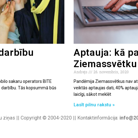
 darbību
Aptauja: kā p
Ziemassvētku
Andrejs
26. novembris, 2020
obilo sakaru operators BITE
Pandēmija Ziemassvētkus nav atcē
ns” darbību. Tās kopsummā būs
veiktās aptaujas dati, 40% aptauj
laicīgi, sākot meklēt
Lasīt pilnu rakstu »
u ziņas || Copyright © 2004-2020 || Kontaktinformācija:
info@20