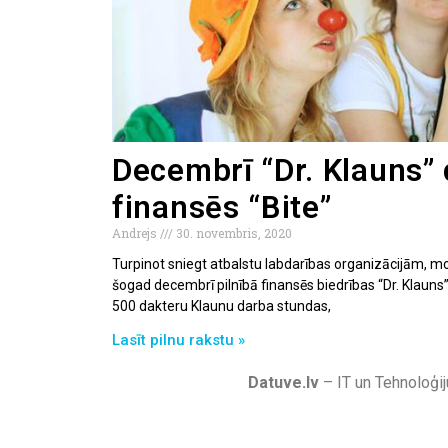
Decembrī “Dr. Klauns”
finansēs “Bite”
Andrejs
30. novembris, 2020
Turpinot sniegt atbalstu labdarības organizācijām, m
šogad decembrī pilnībā finansēs biedrības “Dr. Klau
500 dakteru Klaunu darba stundas,
Lasīt pilnu rakstu »
Datuve.lv
– IT un Tehnoloģij