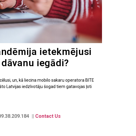
andēmija ietekmējusi
 dāvanu iegādi?
lusi, un, kā liecina mobilo sakaru operatora BITE
āto Latvijas iedzīvotāju šogad tiem gatavojas ļoti
9.38.209.184 ||
Contact Us