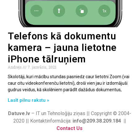
Telefons kā dokumentu
kamera – jauna lietotne
iPhone tālruņiem
Andrejs
7. janvāris, 2021
Skolotāji, kuri mācību stundas pasniedz caur lietotni Zoom (vai
caur citu videokonferenču lietotni), droši vien jau ir izdomājuši
gudrus veidus, kā skolēniem parādīt dažādus dokumentus,
Lasīt pilnu rakstu »
Datuve.lv
– IT un Tehnoloģiju ziņas || Copyright © 2004-
2020 || Kontaktinformācija:
info@209.38.209.184 ||
Contact Us