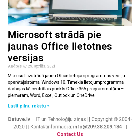
Microsoft strādā pie
jaunas Office lietotnes
versijas
Andrejs
29. aprīlis, 2021
Microsoft izstrādā jaunu Office lietojumprogrammas versiju
operētājsistēmai Windows 10. Tīmekļa lietojumprogramma
darbojas kā centrālais punkts Office 365 programmatūrai –
piemēram, Word, Excel, Outlook un OneDrive
Lasīt pilnu rakstu »
Datuve.lv
– IT un Tehnoloģiju ziņas || Copyright © 2004-
2020 || Kontaktinformācija:
info@209.38.209.184 ||
Contact Us