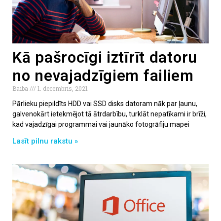
Kā pašrocīgi iztīrīt datoru
no nevajadzīgiem failiem
Baiba
1. decembris, 2021
Pārlieku piepildīts HDD vai SSD disks datoram nāk par ļaunu,
galvenokārt ietekmējot tā ātrdarbību, turklāt nepatīkami ir brīži,
kad vajadzīgai programmai vai jaunāko fotogrāfiju mapei
Lasīt pilnu rakstu »