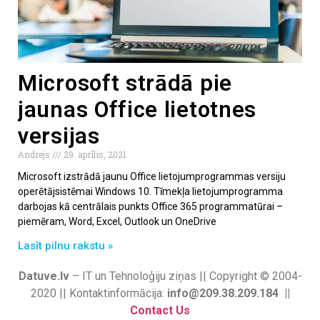
Microsoft strādā pie
jaunas Office lietotnes
versijas
Andrejs
29. aprīlis, 2021
Microsoft izstrādā jaunu Office lietojumprogrammas versiju
operētājsistēmai Windows 10. Tīmekļa lietojumprogramma
darbojas kā centrālais punkts Office 365 programmatūrai –
piemēram, Word, Excel, Outlook un OneDrive
Lasīt pilnu rakstu »
Datuve.lv
– IT un Tehnoloģiju ziņas || Copyright © 2004-
2020 || Kontaktinformācija:
info@209.38.209.184 ||
Contact Us