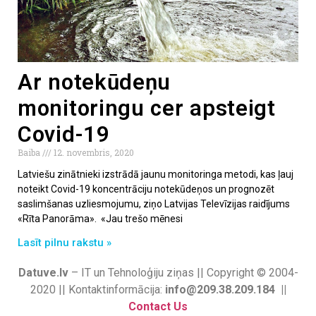
Ar notekūdeņu
monitoringu cer apsteigt
Covid-19
Baiba
12. novembris, 2020
Latviešu zinātnieki izstrādā jaunu monitoringa metodi, kas ļauj
noteikt Covid-19 koncentrāciju notekūdeņos un prognozēt
saslimšanas uzliesmojumu, ziņo Latvijas Televīzijas raidījums
«Rīta Panorāma». «Jau trešo mēnesi
Lasīt pilnu rakstu »
Datuve.lv
– IT un Tehnoloģiju ziņas || Copyright © 2004-
2020 || Kontaktinformācija:
info@209.38.209.184 ||
Contact Us