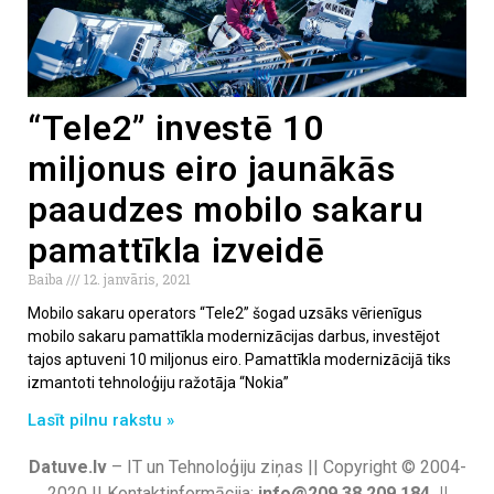
“Tele2” investē 10
miljonus eiro jaunākās
paaudzes mobilo sakaru
pamattīkla izveidē
Baiba
12. janvāris, 2021
Mobilo sakaru operators “Tele2” šogad uzsāks vērienīgus
mobilo sakaru pamattīkla modernizācijas darbus, investējot
tajos aptuveni 10 miljonus eiro. Pamattīkla modernizācijā tiks
izmantoti tehnoloģiju ražotāja “Nokia”
Lasīt pilnu rakstu »
Datuve.lv
– IT un Tehnoloģiju ziņas || Copyright © 2004-
2020 || Kontaktinformācija:
info@209.38.209.184 ||