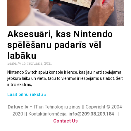
Aksesuāri, kas Nintendo
spēlēšanu padarīs vēl
labāku
Baiba
16. februāris, 2021
Nintendo Switch spēļu konsole ir ierīce, kas jau ir ērti spēlējama
jebkurā laikā un vietā, taču to vienmēr ir iespējams uzlabot. Šeit
ir trīs ekstras,
Lasīt pilnu rakstu »
Datuve.lv
– IT un Tehnoloģiju ziņas || Copyright © 2004-
2020 || Kontaktinformācija:
info@209.38.209.184 ||
Contact Us