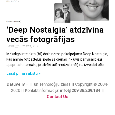
‘Deep Nostalgia’ atdzīvina
vecās fotogrāfijas
Baiba
1. marts, 2021
Mākslīgā intelekta (AI) darbināms pakalpojums Deep Nostalgia,
kas animē fotoattēlus, pēdējās dienās ir kļuvis par visai bieži
apspriestu tematu, jo cilvēki acīmredzot mēģina izveidot pēc
Lasīt pilnu rakstu »
Datuve.lv
– IT un Tehnoloģiju ziņas || Copyright © 2004-
2020 || Kontaktinformācija:
info@209.38.209.184 ||
Contact Us