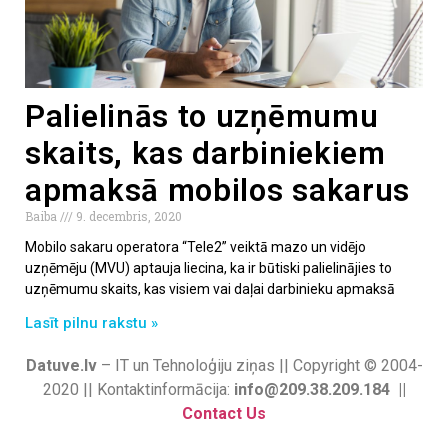
Palielinās to uzņēmumu
skaits, kas darbiniekiem
apmaksā mobilos sakarus
Baiba
9. decembris, 2020
Mobilo sakaru operatora “Tele2” veiktā mazo un vidējo
uzņēmēju (MVU) aptauja liecina, ka ir būtiski palielinājies to
uzņēmumu skaits, kas visiem vai daļai darbinieku apmaksā
Lasīt pilnu rakstu »
Datuve.lv
– IT un Tehnoloģiju ziņas || Copyright © 2004-
2020 || Kontaktinformācija:
info@209.38.209.184 ||
Contact Us