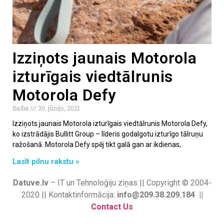
Izziņots jaunais Motorola
izturīgais viedtālrunis
Motorola Defy
Baiba
30. jūnijs, 2021
Izziņots jaunais Motorola izturīgais viedtālrunis Motorola Defy,
ko izstrādājis Bullitt Group – līderis godalgotu izturīgo tālruņu
ražošanā. Motorola Defy spēj tikt galā gan ar ikdienas,
Lasīt pilnu rakstu »
Datuve.lv
– IT un Tehnoloģiju ziņas || Copyright © 2004-
2020 || Kontaktinformācija:
info@209.38.209.184 ||
Contact Us