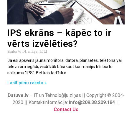
IPS ekrāns – kāpēc to ir
vērts izvēlēties?
Baiba
14. maijs, 2021
Ja esi apsvēris jauna monitora, datora, planšetes, telefona vai
televizora iegādi, visdrīzāk būsi kaut kur manījis trīs burtu
salikumu “IPS”. Bet kas tad īsti ir
Lasīt pilnu rakstu »
Datuve.lv
– IT un Tehnoloģiju ziņas || Copyright © 2004-
2020 || Kontaktinformācija:
info@209.38.209.184 ||
Contact Us