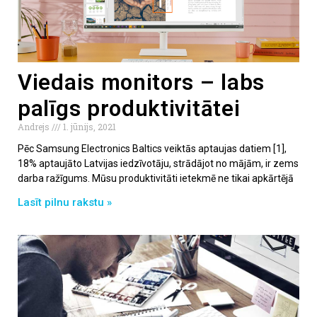
Viedais monitors – labs
palīgs produktivitātei
Andrejs
1. jūnijs, 2021
Pēc Samsung Electronics Baltics veiktās aptaujas datiem [1],
18% aptaujāto Latvijas iedzīvotāju, strādājot no mājām, ir zems
darba ražīgums. Mūsu produktivitāti ietekmē ne tikai apkārtējā
Lasīt pilnu rakstu »