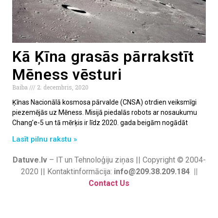
Kā Ķīna grasās pārrakstīt
Mēness vēsturi
Baiba
2. decembris, 2020
Ķīnas Nacionālā kosmosa pārvalde (CNSA) otrdien veiksmīgi
piezemējās uz Mēness. Misijā piedalās robots ar nosaukumu
Chang’e-5 un tā mērķis ir līdz 2020. gada beigām nogādāt
Lasīt pilnu rakstu »
Datuve.lv
– IT un Tehnoloģiju ziņas || Copyright © 2004-
2020 || Kontaktinformācija:
info@209.38.209.184 ||
Contact Us