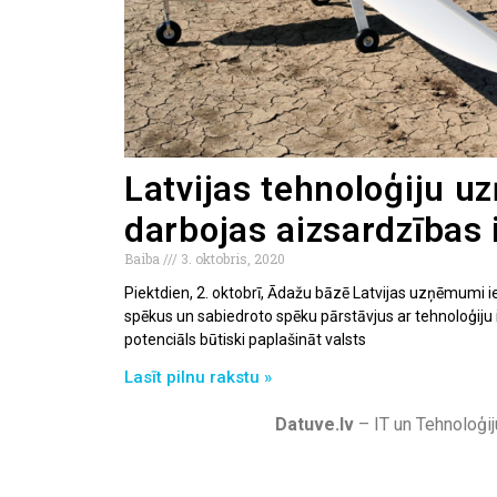
Latvijas tehnoloģiju 
darbojas aizsardzības 
Baiba
3. oktobris, 2020
Piektdien, 2. oktobrī, Ādažu bāzē Latvijas uzņēmumi 
spēkus un sabiedroto spēku pārstāvjus ar tehnoloģiju 
potenciāls būtiski paplašināt valsts
Lasīt pilnu rakstu »
Datuve.lv
– IT un Tehnoloģij