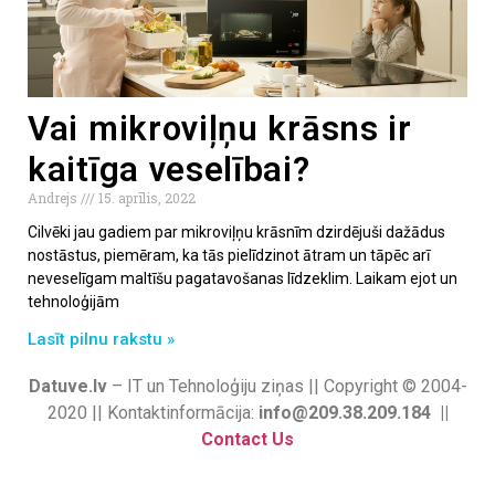
Vai mikroviļņu krāsns ir
kaitīga veselībai?
Andrejs
15. aprīlis, 2022
Cilvēki jau gadiem par mikroviļņu krāsnīm dzirdējuši dažādus
nostāstus, piemēram, ka tās pielīdzinot ātram un tāpēc arī
neveselīgam maltīšu pagatavošanas līdzeklim. Laikam ejot un
tehnoloģijām
Lasīt pilnu rakstu »
Datuve.lv
– IT un Tehnoloģiju ziņas || Copyright © 2004-
2020 || Kontaktinformācija:
info@209.38.209.184 ||
Contact Us