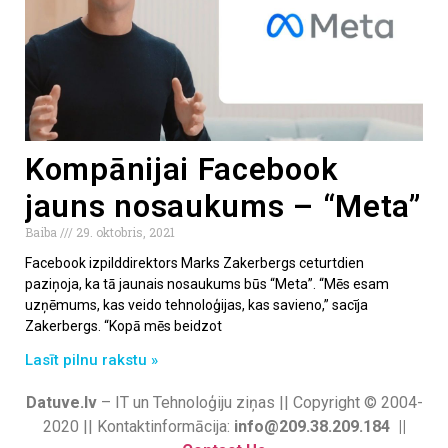
Kompānijai Facebook
jauns nosaukums – “Meta”
Baiba
29. oktobris, 2021
Facebook izpilddirektors Marks Zakerbergs ceturtdien
paziņoja, ka tā jaunais nosaukums būs “Meta”. “Mēs esam
uzņēmums, kas veido tehnoloģijas, kas savieno,” sacīja
Zakerbergs. “Kopā mēs beidzot
Lasīt pilnu rakstu »
Datuve.lv
– IT un Tehnoloģiju ziņas || Copyright © 2004-
2020 || Kontaktinformācija:
info@209.38.209.184 ||