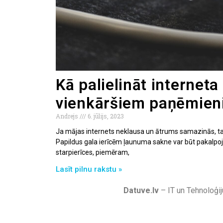
Kā palielināt internet
vienkāršiem paņēmien
Andrejs
6. jūlijs, 2023
Ja mājas internets neklausa un ātrums samazinās, tam
Papildus gala ierīcēm ļaunuma sakne var būt pakalpoj
starpierīces, piemēram,
Lasīt pilnu rakstu »
Datuve.lv
– IT un Tehnoloģij