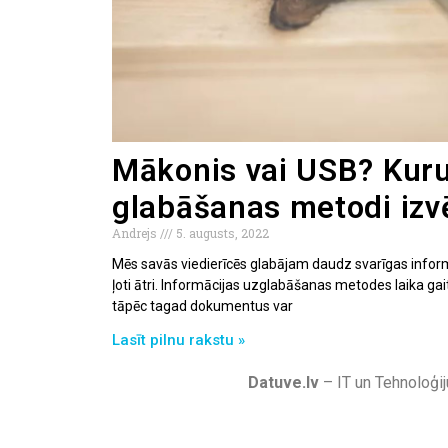
Mākonis vai USB? Kur
glabāšanas metodi izv
Andrejs
5. augusts, 2022
Mēs savās viedierīcēs glabājam daudz svarīgas inform
ļoti ātri. Informācijas uzglabāšanas metodes laika gait
tāpēc tagad dokumentus var
Lasīt pilnu rakstu »
Datuve.lv
– IT un Tehnoloģij