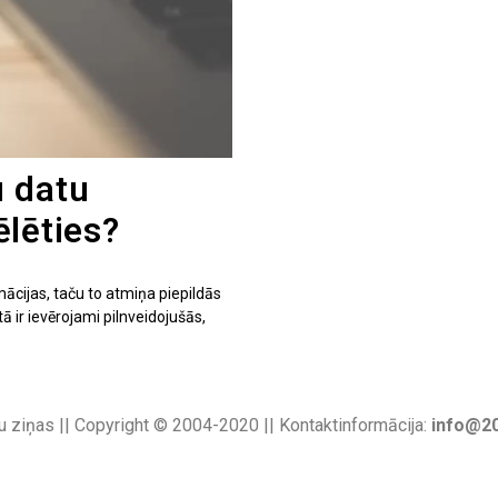
u datu
ēlēties?
ācijas, taču to atmiņa piepildās
ā ir ievērojami pilnveidojušās,
u ziņas || Copyright © 2004-2020 || Kontaktinformācija:
info@20