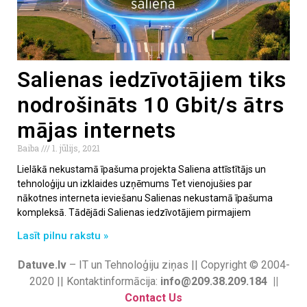
Salienas iedzīvotājiem tiks
nodrošināts 10 Gbit/s ātrs
mājas internets
Baiba
1. jūlijs, 2021
Lielākā nekustamā īpašuma projekta Saliena attīstītājs un
tehnoloģiju un izklaides uzņēmums Tet vienojušies par
nākotnes interneta ieviešanu Salienas nekustamā īpašuma
kompleksā. Tādējādi Salienas iedzīvotājiem pirmajiem
Lasīt pilnu rakstu »
Datuve.lv
– IT un Tehnoloģiju ziņas || Copyright © 2004-
2020 || Kontaktinformācija:
info@209.38.209.184 ||
Contact Us