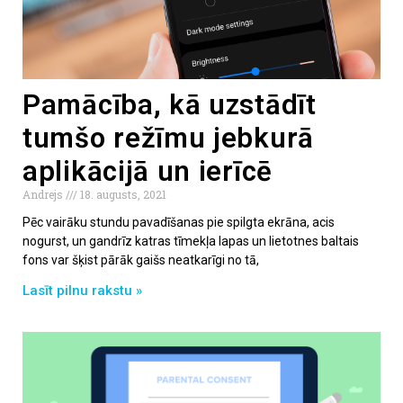
Pamācība, kā uzstādīt
tumšo režīmu jebkurā
aplikācijā un ierīcē
Andrejs
18. augusts, 2021
Pēc vairāku stundu pavadīšanas pie spilgta ekrāna, acis
nogurst, un gandrīz katras tīmekļa lapas un lietotnes baltais
fons var šķist pārāk gaišs neatkarīgi no tā,
Lasīt pilnu rakstu »