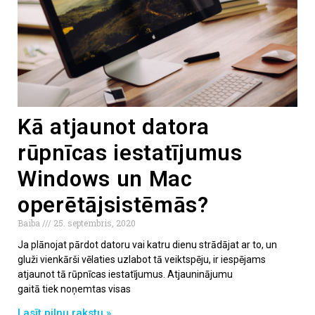
Kā atjaunot datora
rūpnīcas iestatījumus
Windows un Mac
operētājsistēmās?
Baiba
25. septembris, 2020
Ja plānojat pārdot datoru vai katru dienu strādājat ar to, un
gluži vienkārši vēlaties uzlabot tā veiktspēju, ir iespējams
atjaunot tā rūpnīcas iestatījumus. Atjauninājumu
gaitā tiek noņemtas visas
Lasīt pilnu rakstu »