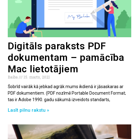
Digitāls paraksts PDF
dokumentam – pamācība
Mac lietotājiem
Baiba
15. marts, 2021
Šobrīd vairāk kā jebkad agrāk mums ikdienā ir jāsaskaras ar
PDF dokumentiem. (PDF nozīmē Portable Document Format;
tas ir Adobe 1990. gadu sākumā izveidots standarts,
Lasīt pilnu rakstu »