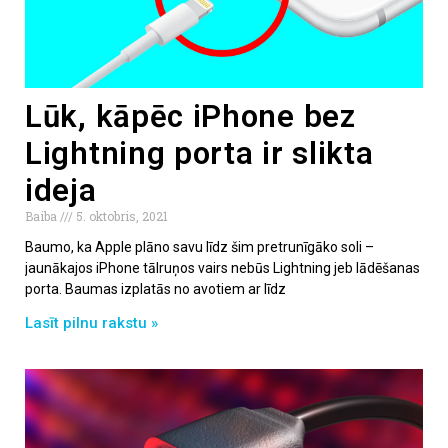
Lūk, kāpēc iPhone bez
Lightning porta ir slikta
ideja
Baiba
5. oktobris, 2021
Baumo, ka Apple plāno savu līdz šim pretrunīgāko soli –
jaunākajos iPhone tālruņos vairs nebūs Lightning jeb lādēšanas
porta. Baumas izplatās no avotiem ar līdz
Lasīt pilnu rakstu »