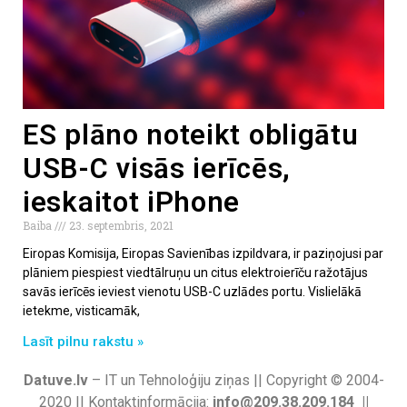
ES plāno noteikt obligātu
USB-C visās ierīcēs,
ieskaitot iPhone
Baiba
23. septembris, 2021
Eiropas Komisija, Eiropas Savienības izpildvara, ir paziņojusi par
plāniem piespiest viedtālruņu un citus elektroierīču ražotājus
savās ierīcēs ieviest vienotu USB-C uzlādes portu. Vislielākā
ietekme, visticamāk,
Lasīt pilnu rakstu »
Datuve.lv
– IT un Tehnoloģiju ziņas || Copyright © 2004-
2020 || Kontaktinformācija:
info@209.38.209.184 ||