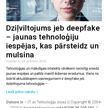
Dziļviltojums jeb deepfake
– jaunas tehnoloģiju
iespējas, kas pārsteidz un
mulsina
Andrejs
24. janvāris, 2022
Tehnoloģijas un mākslīgais intelekts cilvēkiem nemitīgi sniedz
jaunas iespējas un palīdz mainīt ikdienas ieradumus. Viens no
šobrīd aktuālākajiem sasniegumiem ir deepfake jeb
dziļviltojuma tehnoloģijas –
Lasīt pilnu rakstu »
Datuve.lv
– IT un Tehnoloģiju ziņas || Copyright © 2004-
2020 || Kontaktinformācija:
info@209.38.209.184 ||