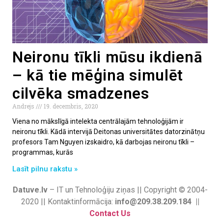
Neironu tīkli mūsu ikdienā
– kā tie mēģina simulēt
cilvēka smadzenes
Andrejs
19. decembris, 2020
Viena no mākslīgā intelekta centrālajām tehnoloģijām ir
neironu tīkli. Kādā intervijā Deitonas universitātes datorzinātņu
profesors Tam Nguyen izskaidro, kā darbojas neironu tīkli –
programmas, kurās
Lasīt pilnu rakstu »
Datuve.lv
– IT un Tehnoloģiju ziņas || Copyright © 2004-
2020 || Kontaktinformācija:
info@209.38.209.184 ||
Contact Us