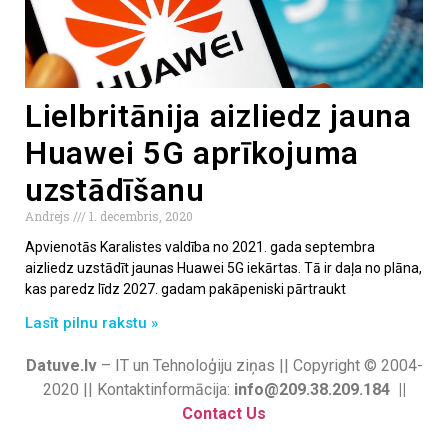
Lielbritānija aizliedz jauna
Huawei 5G aprīkojuma
uzstādīšanu
Andrejs
1. decembris, 2020
Apvienotās Karalistes valdība no 2021. gada septembra
aizliedz uzstādīt jaunas Huawei 5G iekārtas. Tā ir daļa no plāna,
kas paredz līdz 2027. gadam pakāpeniski pārtraukt
Lasīt pilnu rakstu »
Datuve.lv
– IT un Tehnoloģiju ziņas || Copyright © 2004-
2020 || Kontaktinformācija:
info@209.38.209.184 ||
Contact Us