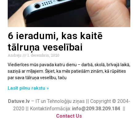
6 ieradumi, kas kaitē
tālruņa veselībai
Andrejs
1. decembris, 2020
Viedierīces mūs pavada katru dienu – darbā, skolā, brīvajā laikā,
saziņā ar mīļajiem. Šķiet, ka mēs patiešām zinām, kā rūpēties
par sava tālruņa veselību, taču
Lasīt pilnu rakstu »
Datuve.lv
– IT un Tehnoloģiju ziņas || Copyright © 2004-
2020 || Kontaktinformācija:
info@209.38.209.184 ||
Contact Us