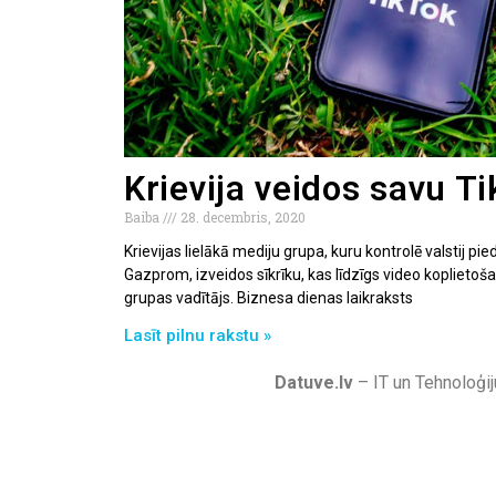
Krievija veidos savu Ti
Baiba
28. decembris, 2020
Krievijas lielākā mediju grupa, kuru kontrolē valstij p
Gazprom, izveidos sīkrīku, kas līdzīgs video koplietoš
grupas vadītājs. Biznesa dienas laikraksts
Lasīt pilnu rakstu »
Datuve.lv
– IT un Tehnoloģij