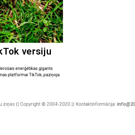
kTok versiju
iederošais enerģētikas gigants
anas platformai TikTok, paziņoja
u ziņas || Copyright © 2004-2020 || Kontaktinformācija:
info@20