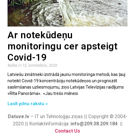
Ar notekūdeņu
monitoringu cer apsteigt
Covid-19
Baiba
12. novembris, 2020
Latviešu zinātnieki izstrādā jaunu monitoringa metodi, kas ļauj
noteikt Covid-19 koncentrāciju notekūdeņos un prognozēt
saslimšanas uzliesmojumu, ziņo Latvijas Televīzijas raidījums
«Rīta Panorāma». «Jau trešo mēnesi
Lasīt pilnu rakstu »
Datuve.lv
– IT un Tehnoloģiju ziņas || Copyright © 2004-
2020 || Kontaktinformācija:
info@209.38.209.184 ||
Contact Us