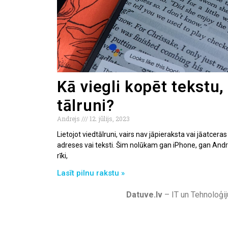
Kā viegli kopēt tekstu,
tālruni?
Andrejs
12. jūlijs, 2023
Lietojot viedtālruni, vairs nav jāpieraksta vai jāatcer
adreses vai teksti. Šim nolūkam gan iPhone, gan Androi
rīki,
Lasīt pilnu rakstu »
Datuve.lv
– IT un Tehnoloģij