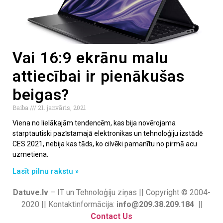
Vai 16:9 ekrānu malu
attiecībai ir pienākušas
beigas?
Baiba
21. janvāris, 2021
Viena no lielākajām tendencēm, kas bija novērojama
starptautiski pazīstamajā elektronikas un tehnoloģiju izstādē
CES 2021, nebija kas tāds, ko cilvēki pamanītu no pirmā acu
uzmetiena.
Lasīt pilnu rakstu »
Datuve.lv
– IT un Tehnoloģiju ziņas || Copyright © 2004-
2020 || Kontaktinformācija:
info@209.38.209.184 ||
Contact Us