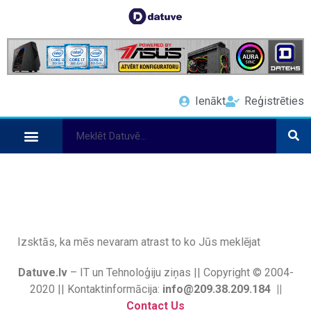
Ienākt
Reģistrēties
Izsktās, ka mēs nevaram atrast to ko Jūs meklējat
Datuve.lv
– IT un Tehnoloģiju ziņas || Copyright © 2004-
2020 || Kontaktinformācija:
info@209.38.209.184 ||
Contact Us