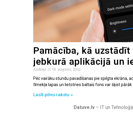
Pamācība, kā uzstādīt
jebkurā aplikācijā un i
Andrejs
18. augusts, 2021
Pēc vairāku stundu pavadīšanas pie spilgta ekrāna, ac
tīmekļa lapas un lietotnes baltais fons var šķist pārāk 
Lasīt pilnu rakstu »
Datuve.lv
– IT un Tehnoloģij