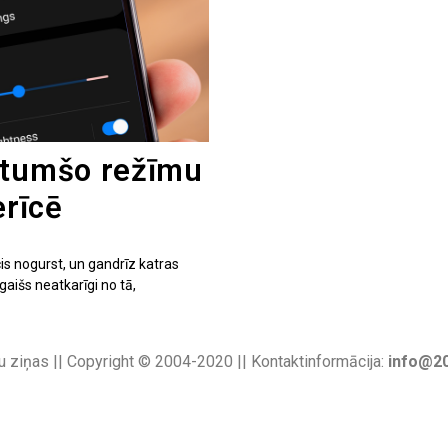
 tumšo režīmu
erīcē
is nogurst, un gandrīz katras
gaišs neatkarīgi no tā,
u ziņas || Copyright © 2004-2020 || Kontaktinformācija:
info@20