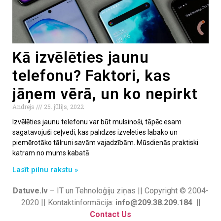
Kā izvēlēties jaunu
telefonu? Faktori, kas
jāņem vērā, un ko nepirkt
Andrejs
25. jūlijs, 2022
Izvēlēties jaunu telefonu var būt mulsinoši, tāpēc esam
sagatavojuši ceļvedi, kas palīdzēs izvēlēties labāko un
piemērotāko tālruni savām vajadzībām. Mūsdienās praktiski
katram no mums kabatā
Lasīt pilnu rakstu »
Datuve.lv
– IT un Tehnoloģiju ziņas || Copyright © 2004-
2020 || Kontaktinformācija:
info@209.38.209.184 ||
Contact Us