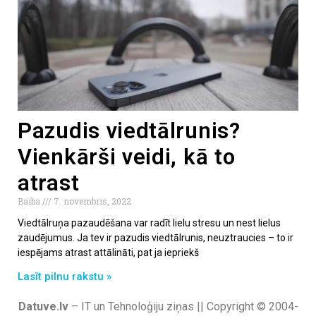
Pazudis viedtālrunis?
Vienkārši veidi, kā to
atrast
Baiba
7. novembris, 2022
Viedtālruņa pazaudēšana var radīt lielu stresu un nest lielus
zaudējumus. Ja tev ir pazudis viedtālrunis, neuztraucies – to ir
iespējams atrast attālināti, pat ja iepriekš
Lasīt pilnu rakstu »
Datuve.lv
– IT un Tehnoloģiju ziņas || Copyright © 2004-