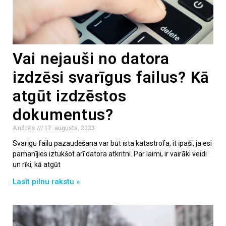
Vai nejauši no datora
izdzēsi svarīgus failus? Kā
atgūt izdzēstos
dokumentus?
Andrejs
17. augusts, 2023
Svarīgu failu pazaudēšana var būt īsta katastrofa, it īpaši, ja esi
pamanījies iztukšot arī datora atkritni. Par laimi, ir vairāki veidi
un rīki, kā atgūt
Lasīt pilnu rakstu »