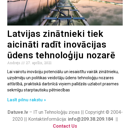
Latvijas zinātnieki tiek
aicināti radīt inovācijas
ūdens tehnoloģiju nozarē
Andrejs
27. aprīlis, 2021
Lai vairotu inovāciju potenciālu un iesaistītu vairāk zinātnieku,
uzņēmēju un politikas veidotāju ūdens tehnoloģiju nozares
attīstībā, praktiskā darbnīcā viņiem palīdzēs uzlabot prasmes
sekmīgu starptautisku pētniecības
Lasīt pilnu rakstu »
Datuve.lv
– IT un Tehnoloģiju ziņas || Copyright © 2004-
2020 || Kontaktinformācija:
info@209.38.209.184 ||
Contact Us