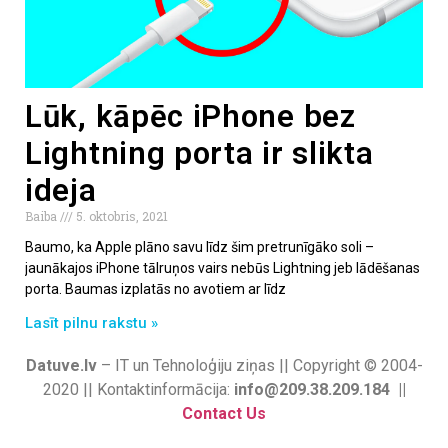
Lūk, kāpēc iPhone bez
Lightning porta ir slikta
ideja
Baiba
5. oktobris, 2021
Baumo, ka Apple plāno savu līdz šim pretrunīgāko soli –
jaunākajos iPhone tālruņos vairs nebūs Lightning jeb lādēšanas
porta. Baumas izplatās no avotiem ar līdz
Lasīt pilnu rakstu »
Datuve.lv
– IT un Tehnoloģiju ziņas || Copyright © 2004-
2020 || Kontaktinformācija:
info@209.38.209.184 ||
Contact Us