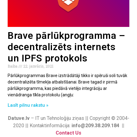
Brave pārlūkprogramma –
decentralizēts internets
un IPFS protokols
Baiba
22. janvāris, 2021
Pārlūkprogrammas Brave izstrādātāji tikko ir spēruši soli tuvāk
decentralizēta tīmekļa atbalstīšanai. Brave tagad ir pirmā
pārlūkprogramma, kas piedāvā vietējo integrāciju ar
vienādranga tīkla protokolu (angļu:
Lasīt pilnu rakstu »
Datuve.lv
– IT un Tehnoloģiju ziņas || Copyright © 2004-
2020 || Kontaktinformācija:
info@209.38.209.184 ||
Contact Us