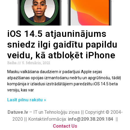
iOS 14.5 atjauninājums
sniedz ilgi gaidītu papildu
veidu, kā atbloķēt iPhone
Baiba
5. februāris, 2021
Masku valkāšana daudziem ir padarījusi Apple sejas
atpazīšanas opcijas izmantošanu neērtu un apgrūtinošu, tādēļ
kompānija ir izlaidusi izstrādātājiem paredzētu iOS 14.5 beta
versiju, kas var
Lasīt pilnu rakstu »
Datuve.lv
– IT un Tehnoloģiju ziņas || Copyright © 2004-
2020 || Kontaktinformācija:
info@209.38.209.184 ||
Contact Us