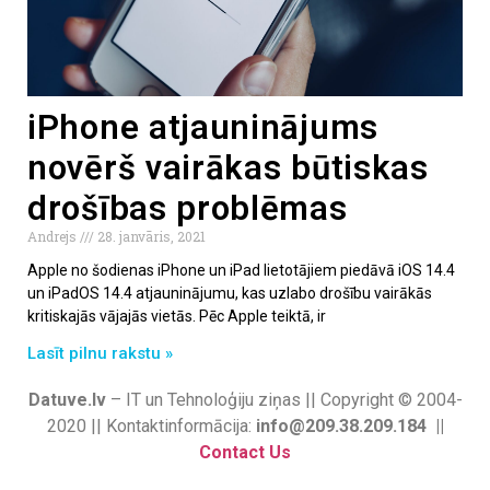
iPhone atjauninājums
novērš vairākas būtiskas
drošības problēmas
Andrejs
28. janvāris, 2021
Apple no šodienas iPhone un iPad lietotājiem piedāvā iOS 14.4
un iPadOS 14.4 atjauninājumu, kas uzlabo drošību vairākās
kritiskajās vājajās vietās. Pēc Apple teiktā, ir
Lasīt pilnu rakstu »
Datuve.lv
– IT un Tehnoloģiju ziņas || Copyright © 2004-
2020 || Kontaktinformācija:
info@209.38.209.184 ||
Contact Us