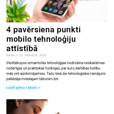
4 pavērsiena punkti
mobilo tehnoloģiju
attīstībā
Baiba
23. februāris, 2022
Viedtālruņos izmantotās tehnoloģijas nodrošina neskaitāmas
noderīgas un praktiskas funkcijas, par kuru darbības būtību
mēs reti aizdomājamies. Taču tieši šie tehnoloģiskie risinājumi
palīdzēja mobilajam tālrunim ļoti
Lasīt pilnu rakstu »