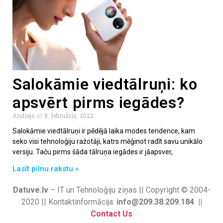
Salokāmie viedtālruņi: ko
apsvērt pirms iegādes?
Andrejs
8. februāris, 2022
Salokāmie viedtālruņi ir pēdējā laika modes tendence, kam
seko visi tehnoloģiju ražotāji, katrs mēģinot radīt savu unikālo
versiju. Taču pirms šāda tālruņa iegādes ir jāapsver,
Lasīt pilnu rakstu »
Datuve.lv
– IT un Tehnoloģiju ziņas || Copyright © 2004-
2020 || Kontaktinformācija:
info@209.38.209.184 ||
Contact Us