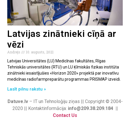
Latvijas zinātnieki cīņā ar
vēzi
Andrejs
10. augusts, 2021
Latvijas Universitātes (LU) Medicīnas fakultātes, Rīgas
Tehniskās universitātes (RTU) un LU Ķīmiskās fizikas institūta
zinātnieki iesaistījušies «Horizon 2020» projektā par inovatīvu
medicīnas radiofarmpreparātu programmas PRISMAP izveidi.
Lasīt pilnu rakstu »
Datuve.lv
– IT un Tehnoloģiju ziņas || Copyright © 2004-
2020 || Kontaktinformācija:
info@209.38.209.184 ||
Contact Us