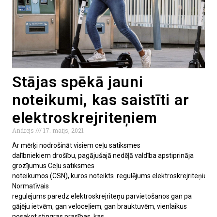
Stājas spēkā jauni
noteikumi, kas saistīti ar
elektroskrejriteņiem
Andrejs
17. maijs, 2021
Ar mērķi nodrošināt visiem ceļu satiksmes
dalībniekiem drošību, pagājušajā nedēļā valdība apstiprināja
grozījumus Ceļu satiksmes
noteikumos (CSN), kuros noteikts regulējums elektroskrejriteņiem.
Normatīvais
regulējums paredz elektroskrejriteņu pārvietošanos gan pa
gājēju ietvēm, gan veloceļiem, gan brauktuvēm, vienlaikus
nosakot stingras prasības, kas