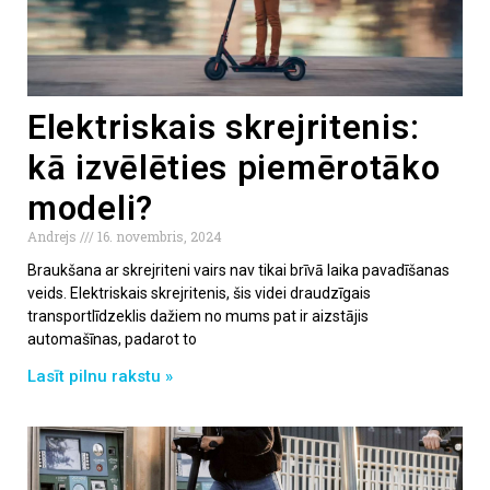
Elektriskais skrejritenis:
kā izvēlēties piemērotāko
modeli?
Andrejs
16. novembris, 2024
Braukšana ar skrejriteni vairs nav tikai brīvā laika pavadīšanas
veids. Elektriskais skrejritenis, šis videi draudzīgais
transportlīdzeklis dažiem no mums pat ir aizstājis
automašīnas, padarot to
Lasīt pilnu rakstu »