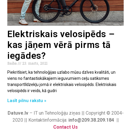
Elektriskais velosipēds –
kas jāņem vērā pirms tā
iegādes?
Baiba
23. marts, 2021
Piekritīsiet, ka tehnoloģijas uzlabo mūsu dzīves kvalitāti, un
viens no fantastiskākajiem ieguvumiem ceļu satiksmes
transportlīdzekļu jomā ir elektriskais velosipēds. Elektriskais
velosipēds ir veids, kā gudri
Lasīt pilnu rakstu »
Datuve.lv
– IT un Tehnoloģiju ziņas || Copyright © 2004-
2020 || Kontaktinformācija:
info@209.38.209.184 ||
Contact Us