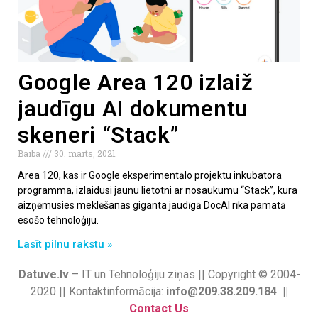
Google Area 120 izlaiž
jaudīgu AI dokumentu
skeneri “Stack”
Baiba
30. marts, 2021
Area 120, kas ir Google eksperimentālo projektu inkubatora
programma, izlaidusi jaunu lietotni ar nosaukumu “Stack”, kura
aizņēmusies meklēšanas giganta jaudīgā DocAI rīka pamatā
esošo tehnoloģiju.
Lasīt pilnu rakstu »
Datuve.lv
– IT un Tehnoloģiju ziņas || Copyright © 2004-
2020 || Kontaktinformācija:
info@209.38.209.184 ||
Contact Us