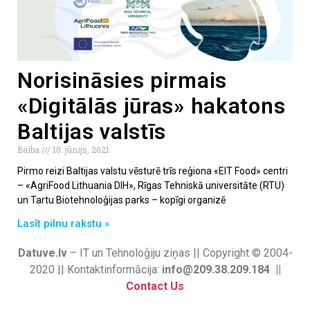
Norisināsies pirmais
«Digitālās jūras» hakatons
Baltijas valstīs
Baiba
10. jūnijs, 2021
Pirmo reizi Baltijas valstu vēsturē trīs reģiona «EIT Food» centri
– «AgriFood Lithuania DIH», Rīgas Tehniskā universitāte (RTU)
un Tartu Biotehnoloģijas parks – kopīgi organizē
Lasīt pilnu rakstu »
Datuve.lv
– IT un Tehnoloģiju ziņas || Copyright © 2004-
2020 || Kontaktinformācija:
info@209.38.209.184 ||
Contact Us