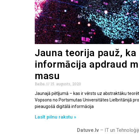
Jauna teorija pauž, ka 
informācija apdraud m
masu
Baiba
15. augusts, 2020
Jaunajā pētījumā – kas ir vērsts uz abstraktāku teorēt
Vopsons no Portsmutas Universitātes Lielbritānijā pr
pieaugošā digitālā informācija
Lasīt pilnu rakstu »
Datuve.lv
– IT un Tehnoloģij